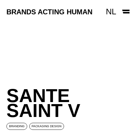
Skip to content
WEBDESIGN
NL
BRANDS ACTING HUMAN
CREATIN
PACKAGING DESIGN
EMPLOYER BRANDING
CONTACT
SANTE
SAINT V
BRANDING
PACKAGING DESIGN